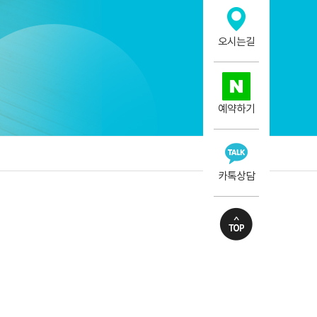
오시는길
예약하기
카톡상담