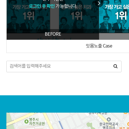
로그인 후 확인
가능합니다.
BEFORE
잇몸노출 Case