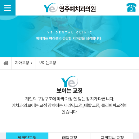
예치과
치아교
임플란
디지털
소아/
일반진
커뮤니
소개
정
트
치료
청소년
료
티
예
치
임
디
성
충
공
치과
아교
플란
지털
장기
치치
지사
정이
트란?
가이
교정
료
항
란?
드임
의
치아교정
보이는교정
플란
료진
레
외
신
언
트
소개
증
이저
상과
경치
론보
상별
임플
외과
료
도
치아
란트
풀
적 처
장
보이는 교정
교정
아치
치
비소
턱
이
틀니
개
디
관절
벤트
개인의 구강구조에 따라 가장 잘 맞는 장치가 다릅니다.
보
지털
충
안내
예치과의 보이는 교정 장치에는 세라믹교정, 메탈교정, 클리피씨교정이
이는
가이
3D
치의
병
잇
있습니다.
교정
드임
프린
예방
원둘
몸치
상
플란
트 보
및 치
러보
료
담문
트
철
료
기
디
의
지털
사
세라믹교정
메탈교정
클리피씨 교정