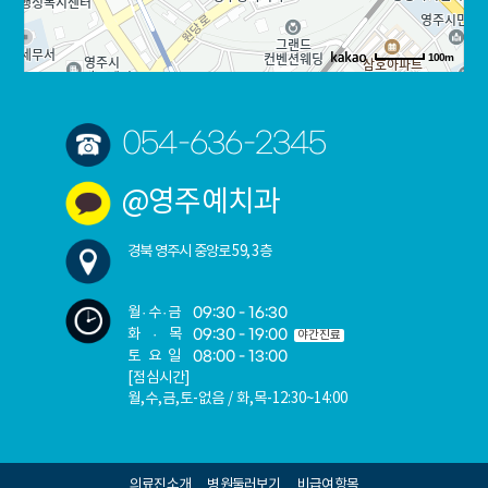
100m
로드뷰
길찾기
지도 크게 보기
054-636-2345
주소
경북 영주시 중앙로 59 2층
전화
054-636-2345
@영주예치과
경북 영주시 중앙로 59, 3층
월·수·금
09:30 - 16:30
화 · 목
09:30 - 19:00
야간진료
토요일
08:00 - 13:00
[점심시간]
월,수,금,토-없음 / 화,목-12:30~14:00
의료진소개
병원둘러보기
비급여항목