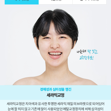
투명
보
당
진
랑니
전
교정
험임
일 보
료안
발치
후사
플란
철
내
진
트
(인
스
비절
오
케일
라인)
뼈
시는
링
이식
길
임플
소
란트
지
아치
점안
료
당
내
일식
이
립임
갈이
플란
트
틀
니
틀
니임
경제성과 심미성을 챙긴
플란
세라믹교정
트
세라믹교정은 치아색과 유사한 투명한 세라믹 재질의 브라켓으로 되어있어
무
눈에 잘 띄지 않고 기존에 많이 사용되었던 메탈교정장치에 비해
심미성이